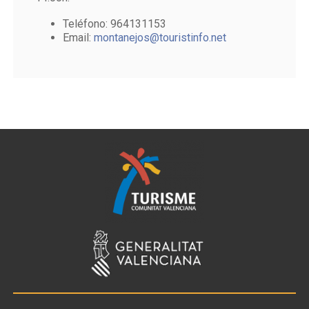
Teléfono: 964131153
Email:
montanejos@touristinfo.net