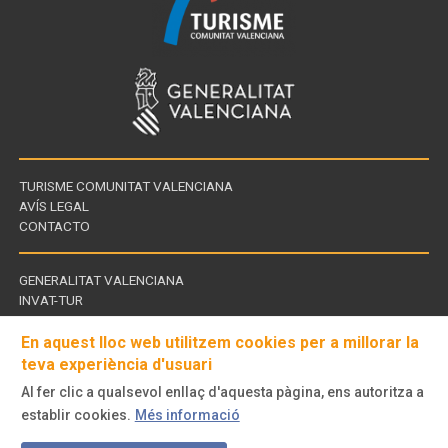
TURISME COMUNITAT VALENCIANA
AVÍS LEGAL
CONTACTO
GENERALITAT VALENCIANA
INVAT-TUR
Enllaços
CDT - CENTROS DE TURISMO
d'interès
En aquest lloc web utilitzem cookies per a millorar la
teva experiència d'usuari
Al fer clic a qualsevol enllaç d'aquesta pàgina, ens autoritza a
Visita'ns
establir cookies.
Més informació
a
© Turisme Comunitat Valenciana. Tots els drets reservats.