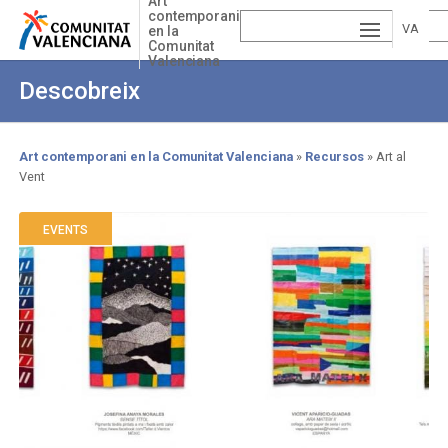
Art
Skip
contemporani
to
VA
en la
Comunitat
main
Valenciana
ESP
LE
content
Descobreix
AÑ
EN
NCI
OL
GLI
À
Art contemporani en la Comunitat Valenciana
Recursos
Art al
Vent
Breadcrumb
SH
EVENTS