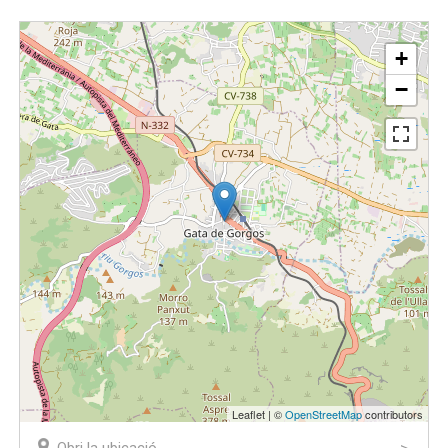
+
−
Leaflet | ©
OpenStreetMap
contributors
Obri la ubicació