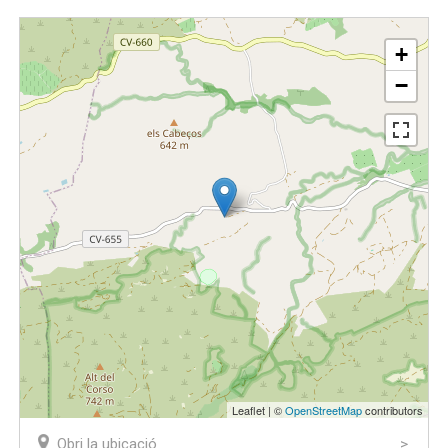
+
−
Leaflet | ©
OpenStreetMap
contributors
Obri la ubicació