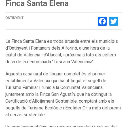
Finca Santa Elena
Face
Tw
ONTINYENT
La Finca Santa Elena es troba situada entre els municipis
d’Ontinyent i Fontanars dels Alforins, a una hora de la
ciutat de València i d’Alacant, i pròxima a tots els cellers
de vi de la denominada "Toscana Valenciana".
Aquesta casa rural de lloguer complet és el primer
establiment a València que ha obtingut el segell de
Turisme Familiar i l’únic a la Comunitat Valenciana,
juntament amb la Finca San Agustín, que ha obtingut la
Certificació d’Allotjament Sostenible, comptant amb els
segells de Turisme Ecològic i Ecolider Or, a més del premi
al servei sostenible.
Un emplaçament únic que reuneix privacitat i exclusivitat,