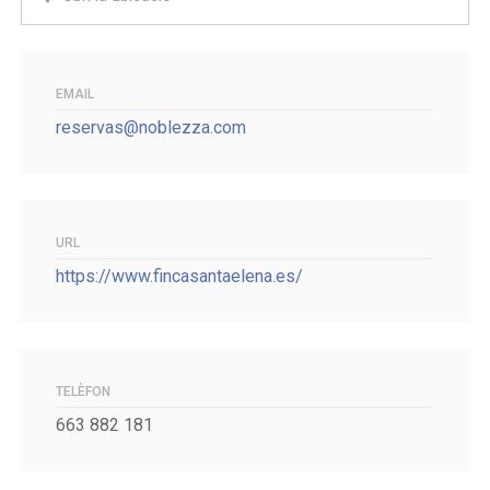
EMAIL
reservas@noblezza.com
URL
https://www.fincasantaelena.es/
TELÈFON
663 882 181