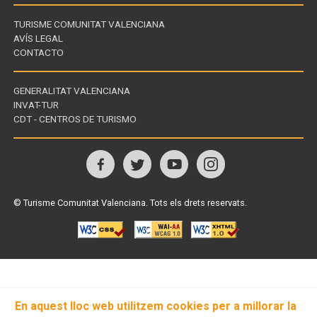
TURISME COMUNITAT VALENCIANA
AVÍS LEGAL
CONTACTO
GENERALITAT VALENCIANA
INVAT-TUR
Enllaços
CDT - CENTROS DE TURISMO
d'interès
Visita'ns
a
© Turisme Comunitat Valenciana. Tots els drets reservats.
En aquest lloc web utilitzem cookies per a millorar la