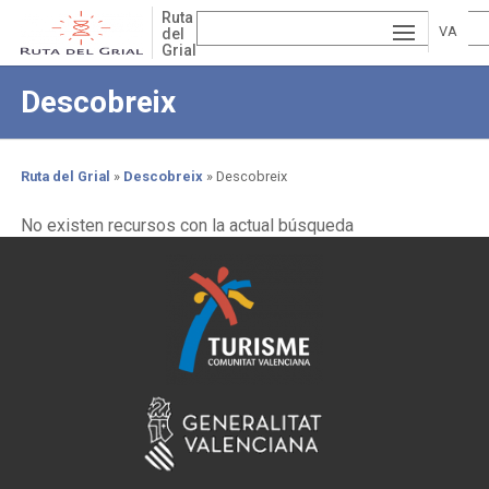
Skip
Ruta
to
VA
del
Grial
main
ESP
LE
content
Descobreix
AÑ
EN
NCI
OL
GLI
À
Ruta del Grial
Descobreix
Descobreix
SH
Breadcrumb
No existen recursos con la actual búsqueda