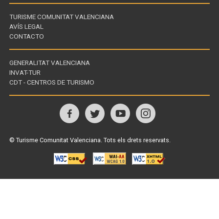
TURISME COMUNITAT VALENCIANA
AVÍS LEGAL
CONTACTO
GENERALITAT VALENCIANA
INVAT-TUR
Enllaços
CDT - CENTROS DE TURISMO
d'interès
Visita'ns
a
© Turisme Comunitat Valenciana. Tots els drets reservats.