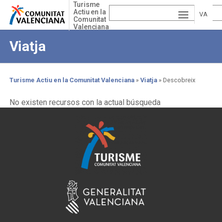
Skip
Turisme
Actiu en la
to
VA
Comunitat
main
Valenciana
ESP
LE
content
Viatja
AÑ
EN
NCI
OL
GLI
À
Turisme Actiu en la Comunitat Valenciana
Viatja
Descobreix
SH
Breadcrumb
No existen recursos con la actual búsqueda