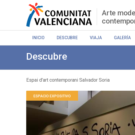
Pasar
al
Arte mode
contenido
contempo
principal
INICIO
DESCUBRE
VIAJA
GALERÍA
Descubre
Espai d'art contemporani Salvador Soria
Sobrescribir
ESPACIO EXPOSITIVO
enlaces
de
ayuda