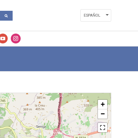
ESPAÑOL
ENGLISH
VALENCIÀ
+
−