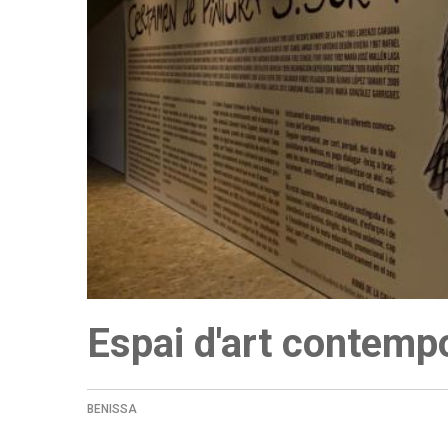
a
la
navegación
Espai d'art contemp
BENISSA