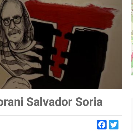
orani Salvador Soria
Faceb
Twi