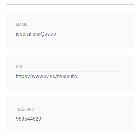
EMAIL
jose.villena@uv.es
URL
https://www.uv.es/museuhn
TELÉFONO
963544529