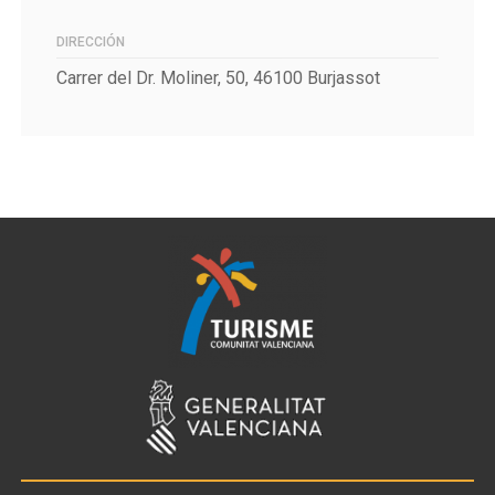
DIRECCIÓN
Carrer del Dr. Moliner, 50, 46100 Burjassot