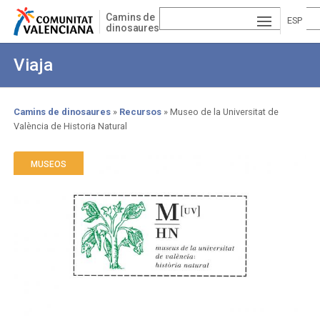
Pasar
Camins de
al
ESP
dinosaures
contenido
AÑ
EN
principal
Viaja
OL
GLI
VA
SH
LE
Camins de dinosaures
Recursos
Museo de la Universitat de
València de Historia Natural
Sobrescribir
NCI
enlaces
À
MUSEOS
de
ayuda
a
la
navegación