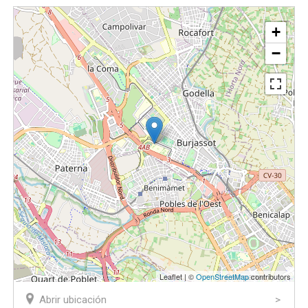
+
−
Leaflet | ©
OpenStreetMap
contributors
Abrir ubicación