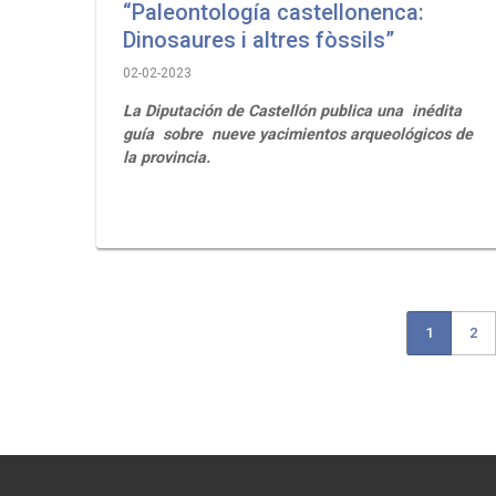
“Paleontología castellonenca:
Dinosaures i altres fòssils”
02-02-2023
La Diputación de Castellón publica una inédita
guía sobre nueve yacimientos arqueológicos de
la provincia.
Current
1
Pag
2
Paginación
page