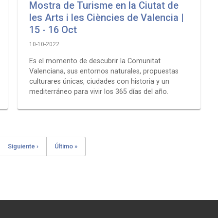
Mostra de Turisme en la Ciutat de
les Arts i les Ciències de Valencia |
15 - 16 Oct
10-10-2022
Es el momento de descubrir la Comunitat
Valenciana, sus entornos naturales, propuestas
culturares únicas, ciudades con historia y un
mediterráneo para vivir los 365 días del año.
e
Next
Siguiente ›
Last
Último »
page
page