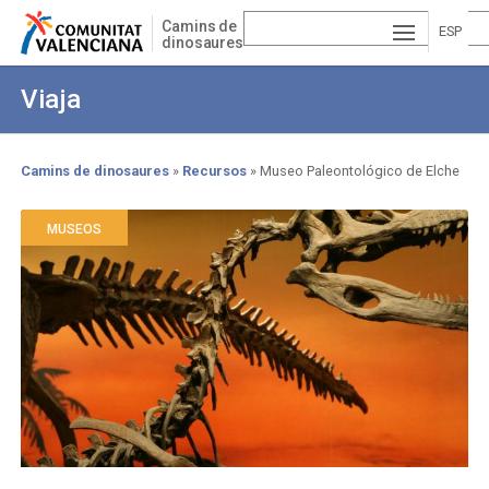
Pasar
Camins de
al
ESP
dinosaures
contenido
AÑ
EN
principal
Viaja
OL
GLI
VA
SH
LE
Camins de dinosaures
Recursos
Museo Paleontológico de Elche
Sobrescribir
NCI
enlaces
MUSEOS
À
de
ayuda
a
la
navegación