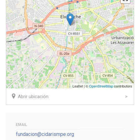
Leaflet | ©
OpenStreetMap
contributors
Abrir ubicación
EMAIL
fundacion@cidarismpe.org