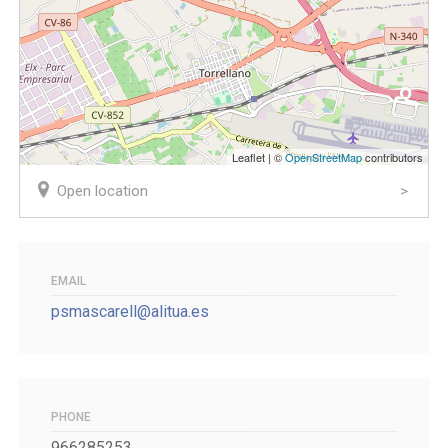
Leaflet | ©
OpenStreetMap
contributors
Open location
EMAIL
psmascarell@alitua.es
PHONE
966285253