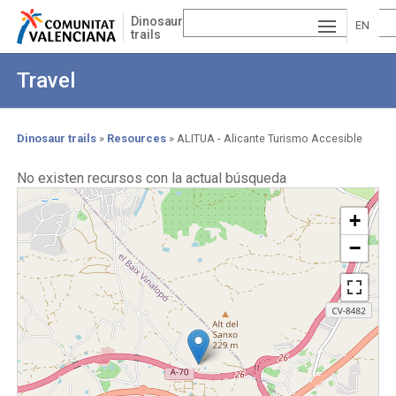
Skip
Dinosaur
to
EN
trails
main
ESP
GLI
content
Travel
AÑ
SH
VA
OL
LE
Dinosaur trails
Resources
ALITUA - Alicante Turismo Accesible
Breadcrumb
NCI
No existen recursos con la actual búsqueda
À
+
−