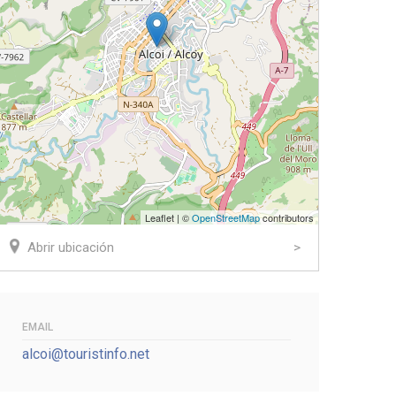
Leaflet | ©
OpenStreetMap
contributors
Abrir ubicación
EMAIL
alcoi@touristinfo.net
ook
tter