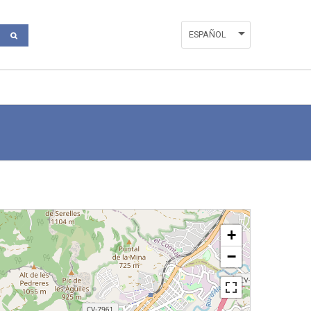
ESPAÑOL
ENGLISH
VALENCIÀ
+
−