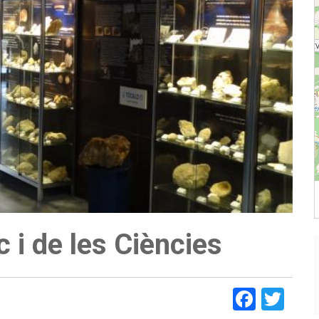
 i de les Ciències
Faceb
Twi