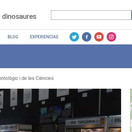
 dinosaures
BLOG
EXPERIENCIAS
tològic i de les Ciències