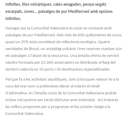
infinites, illes volcàniques, cales amagades, penya-segats
escarpats, coves... paisatges de pur Mediterrani amb opcions
infinites.
Navegar per la Comunitat Valenciana és estar en contacte amb
paisatges de pur Mediterrani. Dels més de 600 quilòmetres de costa,
quasi un 20% està considerat de rellevància ecològica. Quatre
serralades de litoral, un arxipèlag volcànic i tres reserves marines són
els paisatges a l’abast de la teua proa. Una àmplia oferta de servicis
nàutics formada per 22.000 amarradors es distribueix al llarg del
territori valencià en 50 ports i 30 destinacions especialitzades.
Pel que fa a les activitats aquàtiques, tant si busques relaxar-te a la
vora del mar com si prefereixes elevar al màxim el nivell
d’adrenalina, en l’àmplia costa de la Comunitat Valenciana podràs
trobar mil opcions per tal de disfrutar amb intensitat. Ací trobaràs
les millors propostes per a programar el teu pròxim viatge a la
Comunitat Valenciana.