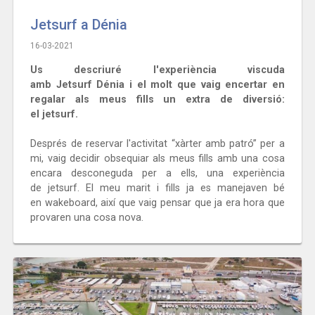
Jetsurf a Dénia
16-03-2021
Us descriuré l'experiència viscuda
amb Jetsurf Dénia i el molt que vaig encertar en
regalar als meus fills un extra de diversió:
el jetsurf.
Després de reservar l'activitat “xàrter amb patró” per a
mi, vaig decidir obsequiar als meus fills amb una cosa
encara desconeguda per a ells, una experiència
de jetsurf. El meu marit i fills ja es manejaven bé
en wakeboard, així que vaig pensar que ja era hora que
provaren una cosa nova.