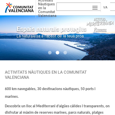
Activitats
Skip
Nàutiques
to
VA
en la
Comunitat
main
Valenciana
ESP
LE
content
AÑ
EN
NCI
Zones litorals
Espais naturals protegits
Esports aquàtics
Paisatges de pur mediterrani
La naturalesa a l'abast de la teua proa
Tot un món de fortes emocions
OL
GLI
FR
À
SH
AN
ÇAI
S
ACTIVITATS NÀUTIQUES EN LA COMUNITAT
VALENCIANA
600 km navegables, 30 destinacions nàutiques, 50 ports i
marines.
Descobrix un lloc al Mediterrani d’aigües càlides i transparents, on
disfrutar al màxim de reserves marines, parcs naturals, platges