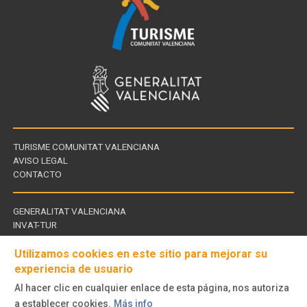
TURISME COMUNITAT VALENCIANA
AVISO LEGAL
CONTACTO
GENERALITAT VALENCIANA
INVAT-TUR
Links
CDT - CENTROS DE TURISMO
of
Utilizamos cookies en este sitio para mejorar su
experiencia de usuario
interest
Al hacer clic en cualquier enlace de esta página, nos autoriza
Follow
a establecer cookies.
Más info