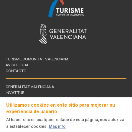
TURISME COMUNITAT VALENCIANA
AVISO LEGAL
CONTACTO
GENERALITAT VALENCIANA
INVAT-TUR
Links
CDT - CENTROS DE TURISMO
of
Utilizamos cookies en este sitio para mejorar su
interest
experiencia de usuario
Al hacer clic en cualquier enlace de esta página, nos autoriza
Follow
a establecer cookies.
Más info
us