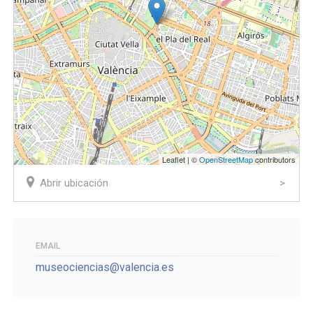
Leaflet | ©
OpenStreetMap
contributors
Abrir ubicación
EMAIL
museociencias@valencia.es