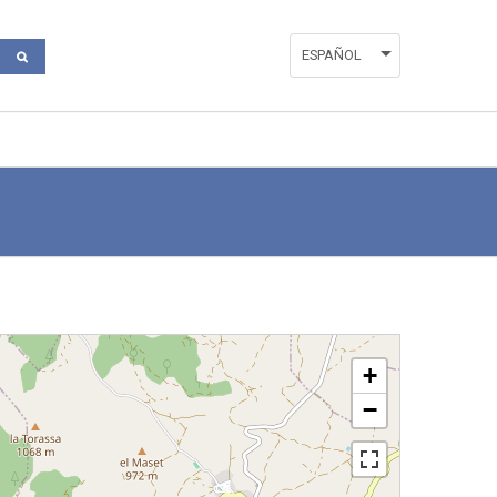
ESPAÑOL
ENGLISH
VALENCIÀ
+
−