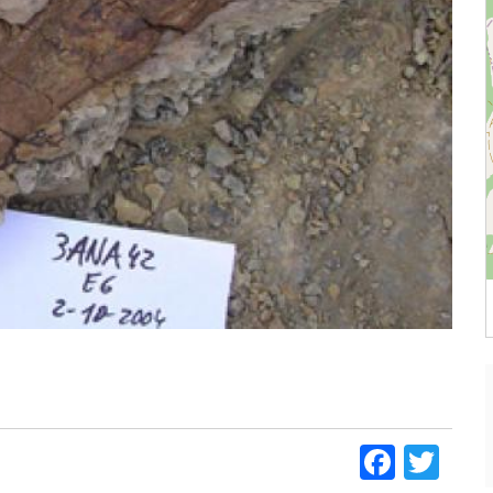
Faceb
Twi