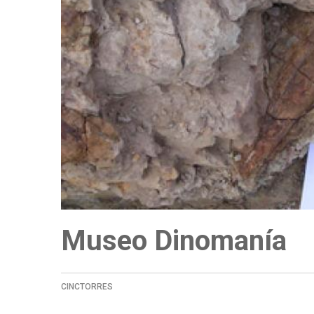
a
la
navegación
Museo Dinomanía
CINCTORRES