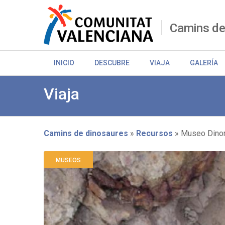
Pasar
al
contenido
Camins de
principal
INICIO
DESCUBRE
VIAJA
GALERÍA
Viaja
Camins de dinosaures
Recursos
Museo Dino
Sobrescribir
MUSEOS
enlaces
de
ayuda