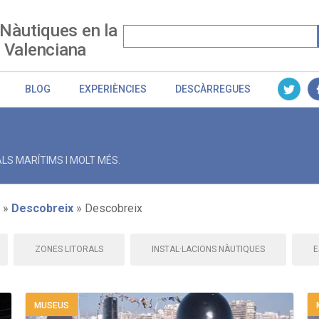
 Nàutiques en la
 Valenciana
BLOG
EXPERIÈNCIES
DESCÀRREGUES
LS MARÍTIMS I MOLT MÉS.
Descobreix
Descobreix
ZONES LITORALS
INSTAL·LACIONS NÀUTIQUES
E
MUSEUS