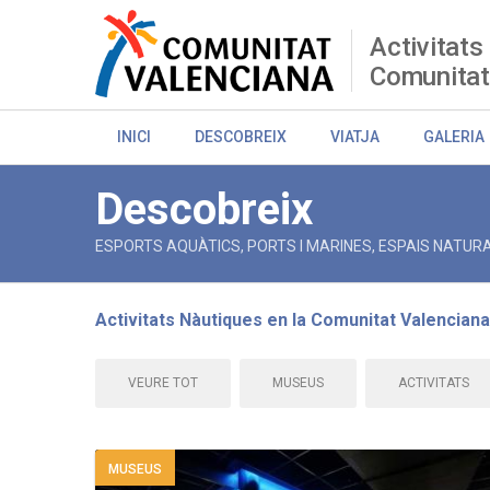
Skip
to
Activitats
main
Comunitat
content
INICI
DESCOBREIX
VIATJA
GALERIA
Descobreix
ESPORTS AQUÀTICS, PORTS I MARINES, ESPAIS NATURA
Activitats Nàutiques en la Comunitat Valenciana
Breadcrumb
VEURE TOT
MUSEUS
ACTIVITATS
MUSEUS