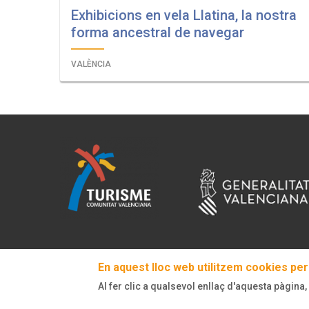
Exhibicions en vela Llatina, la nostra
forma ancestral de navegar
VALÈNCIA
En aquest lloc web utilitzem cookies per 
Al fer clic a qualsevol enllaç d'aquesta pàgina,
© Turisme Comunitat Valenciana. Tots els drets reservats.