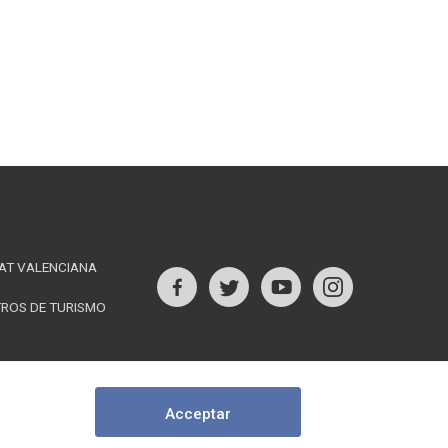
AT VALENCIANA
aços
TROS DE TURISMO
Visita'ns
erès
a
Acceptar