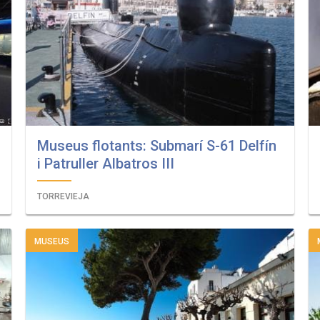
Museus flotants: Submarí S-61 Delfín
i Patruller Albatros III
TORREVIEJA
MUSEUS