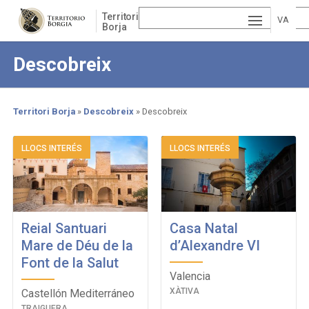
Skip
Territori
to
VA
Borja
main
ESP
LE
content
Descobreix
AÑ
EN
NCI
OL
GLI
À
Territori Borja
Descobreix
Descobreix
SH
Breadcrumb
LLOCS INTERÉS
LLOCS INTERÉS
Reial Santuari
Casa Natal
Mare de Déu de la
d’Alexandre VI
Font de la Salut
Valencia
XÀTIVA
Castellón Mediterráneo
TRAIGUERA