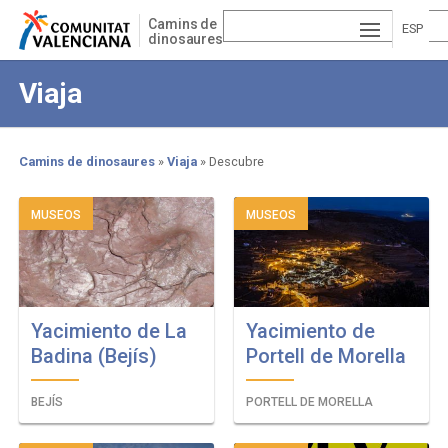
Pasar
Camins de
al
ESP
dinosaures
contenido
AÑ
EN
principal
Viaja
OL
GLI
VA
SH
LE
Camins de dinosaures
Viaja
Descubre
NCI
Sobrescribir
enlaces
MUSEOS
MUSEOS
À
de
ayuda
a
Yacimiento de La
Yacimiento de
la
Badina (Bejís)
Portell de Morella
navegación
BEJÍS
PORTELL DE MORELLA